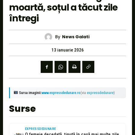
moartă, soțul a tăcut zile
întregi
By
News Galati
13 ianuarie 2026
Sursa imaginii:
www.expressdedunare.ro
(via
expressdedunare
)
Surse
EXPRESSDEDUNARE
O femeie decedată, ținută în casă mai multe zile de propriul soț