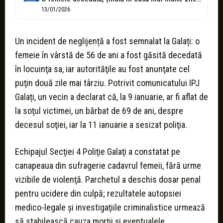
13/01/2026
Un incident de neglijență a fost semnalat la Galați: o
femeie în vârstă de 56 de ani a fost găsită decedată
în locuinţa sa, iar autorităţile au fost anunţate cel
puţin două zile mai târziu. Potrivit comunicatului IPJ
Galați, un vecin a declarat că, la 9 ianuarie, ar fi aflat de
la soţul victimei, un bărbat de 69 de ani, despre
decesul soţiei, iar la 11 ianuarie a sesizat poliţia.
Echipajul Secţiei 4 Poliţie Galaţi a constatat pe
canapeaua din sufragerie cadavrul femeii, fără urme
vizibile de violenţă. Parchetul a deschis dosar penal
pentru ucidere din culpă; rezultatele autopsiei
medico-legale şi investigaţiile criminalistice urmează
să stabilească cauza morţii şi eventualele