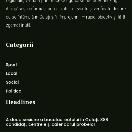
regionale, validată prin procese riguroase de fact-checking.
Aici găsești informații actualizate, relevante și verificate despre
ce se întâmplă în Galați și în împrejurimi — rapid, obiectiv și fără
zgomot inutil.
Categorii
Sport
Local
Social
Politica
Headlines
A doua sesiune a bacalaureatului în Galați: 888
candidați, centrele și calendarul probelor