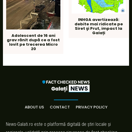
INHGA avertizează:
debite mai ridicate pe
Siret şi Prut, impact la
Galați
Adolescent de 16 ani
grav rănit după ce a fost
lovit pe trecerea Micro
20
ABOUT US
CONTACT
PRIVACY POLICY
News-Galati.ro este o platformă digitală de știri locale și