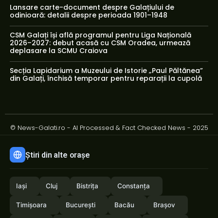
Lansare carte-document despre Galațiului de
odinioară: detalii despre perioada 1901–1948
CSM Galați își află programul pentru Liga Națională
2026–2027: debut acasă cu CSM Oradea, urmează
deplasare la SCMU Craiova
Secția Lapidarium a Muzeului de Istorie „Paul Păltănea”
din Galați, închisă temporar pentru reparații la cupolă
© News-Galati.ro - AI Processed & Fact Checked News - 2025
Știri din alte orașe
Iași
Cluj
Bistrița
Constanța
Timișoara
București
Bacău
Brașov