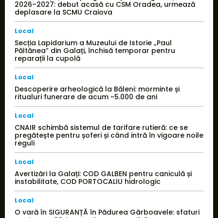
2026–2027: debut acasă cu CSM Oradea, urmează
deplasare la SCMU Craiova
Local
Secția Lapidarium a Muzeului de Istorie „Paul
Păltănea” din Galați, închisă temporar pentru
reparații la cupolă
Local
Descoperire arheologică la Băleni: morminte și
ritualuri funerare de acum ~5.000 de ani
Local
CNAIR schimbă sistemul de tarifare rutieră: ce se
pregătește pentru șoferi și când intră în vigoare noile
reguli
Local
Avertizări la Galați: COD GALBEN pentru caniculă și
instabilitate, COD PORTOCALIU hidrologic
Local
O vară în SIGURANȚĂ în Pădurea Gârboavele: sfaturi