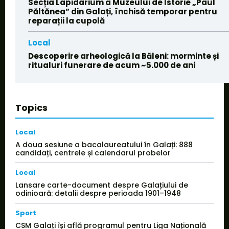
Secția Lapidarium a Muzeului de Istorie „Paul
Păltănea” din Galați, închisă temporar pentru
reparații la cupolă
Local
Descoperire arheologică la Băleni: morminte și
ritualuri funerare de acum ~5.000 de ani
Topics
Local
A doua sesiune a bacalaureatului în Galați: 888
candidați, centrele și calendarul probelor
Local
Lansare carte-document despre Galațiului de
odinioară: detalii despre perioada 1901–1948
Sport
CSM Galați își află programul pentru Liga Națională