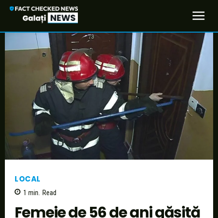
LOCAL
1
min.
Read
Femeie de 56 de ani găsită