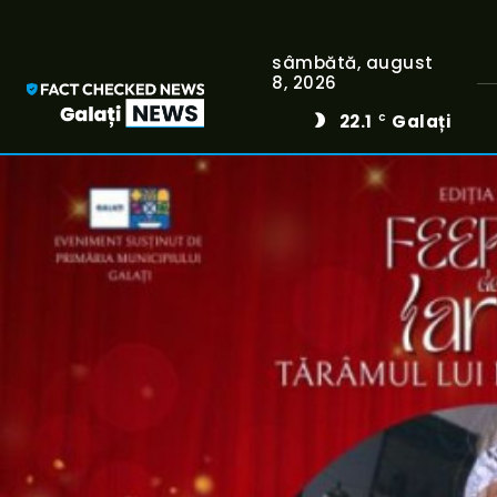
sâmbătă, august
8, 2026
22.1
Galați
C