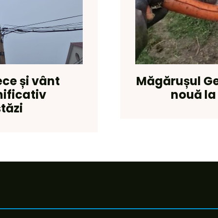
ce și vânt
Măgărușul Gel
ificativ
nouă la
tăzi