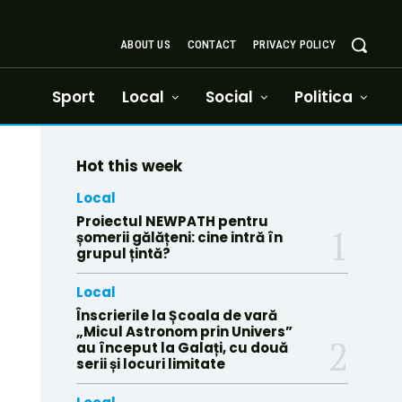
ABOUT US
CONTACT
PRIVACY POLICY
Sport
Local
Social
Politica
Hot this week
Local
Proiectul NEWPATH pentru
șomerii gălățeni: cine intră în
grupul țintă?
Local
Înscrierile la Școala de vară
„Micul Astronom prin Univers”
au început la Galați, cu două
serii și locuri limitate