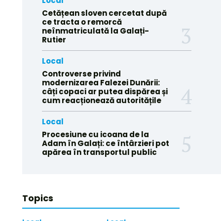
Local
Cetățean sloven cercetat după
ce tracta o remorcă
neînmatriculată la Galați-
Rutier
Local
Controverse privind
modernizarea Falezei Dunării:
câți copaci ar putea dispărea și
cum reacționează autoritățile
Local
Procesiune cu icoana de la
Adam în Galați: ce întârzieri pot
apărea în transportul public
Topics