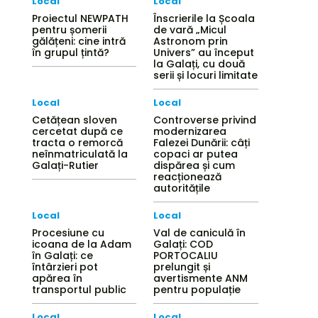
Local
Local
Proiectul NEWPATH
Înscrierile la Școala
pentru șomerii
de vară „Micul
gălățeni: cine intră
Astronom prin
în grupul țintă?
Univers” au început
la Galați, cu două
serii și locuri limitate
Local
Local
Cetățean sloven
Controverse privind
cercetat după ce
modernizarea
tracta o remorcă
Falezei Dunării: câți
neînmatriculată la
copaci ar putea
Galați-Rutier
dispărea și cum
reacționează
autoritățile
Local
Local
Procesiune cu
Val de caniculă în
icoana de la Adam
Galați: COD
în Galați: ce
PORTOCALIU
întârzieri pot
prelungit și
apărea în
avertismente ANM
transportul public
pentru populație
Local
Local