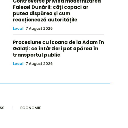
Controverse privind modernizarea
Falezei Dunării: câți copaci ar
putea dispărea și cum
reacționează autoritățile
Local
7 August 2026
Procesiune cu icoana de la Adam în
Galați: ce întârzieri pot apărea în
transportul public
Local
7 August 2026
SS
ECONOMIE