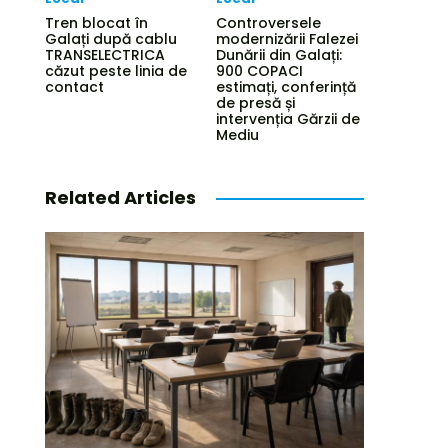
Tren blocat în
Controversele
Galați după cablu
modernizării Falezei
TRANSELECTRICA
Dunării din Galați:
căzut peste linia de
900 COPACI
contact
estimați, conferință
de presă și
intervenția Gărzii de
Mediu
Related Articles