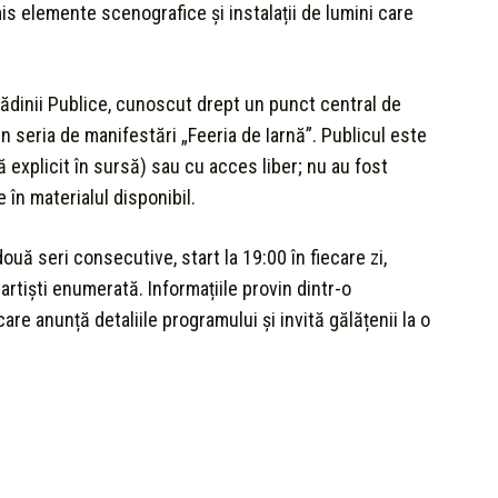
mis elemente scenografice și instalații de lumini care
ădinii Publice, cunoscut drept un punct central de
din seria de manifestări „Feeria de Iarnă”. Publicul este
ă explicit în sursă) sau cu acces liber; nu au fost
 în materialul disponibil.
uă seri consecutive, start la 19:00 în fiecare zi,
artiști enumerată. Informațiile provin dintr-o
re anunță detaliile programului și invită gălățenii la o