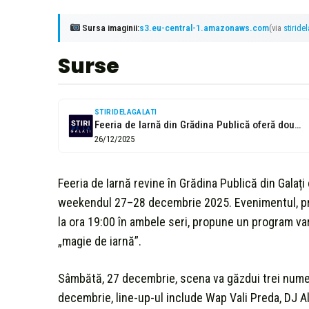
Sursa imaginii:
s3.eu-central-1.amazonaws.com
(via
stiride
Surse
STIRIDELAGALATI
Feeria de Iarnă din Grădina Publică oferă două seri de distracție și...
26/12/2025
Feeria de Iarnă revine în Grădina Publică din Galaț
weekendul 27–28 decembrie 2025. Evenimentul, pro
la ora 19:00 în ambele seri, propune un program va
„magie de iarnă”.
Sâmbătă, 27 decembrie, scena va găzdui trei nume: 
decembrie, line-up-ul include Wap Vali Preda, DJ Al