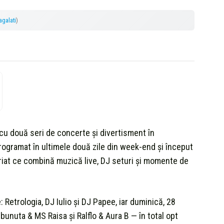
lagalati
)
i cu două seri de concerte și divertisment în
gramat în ultimele două zile din week-end și început
riat ce combină muzică live, DJ seturi și momente de
Retrologia, DJ Iulio și DJ Papee, iar duminică, 28
bunuta & MS Raisa și Ralflo & Aura B — în total opt