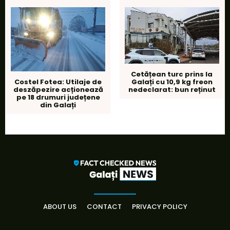
Cetățean turc prins la
Galați cu 10,9 kg freon
Costel Fotea: Utilaje de
nedeclarat: bun reținut
deszăpezire acționează
pe 18 drumuri județene
din Galați
ABOUT US
CONTACT
PRIVACY POLICY