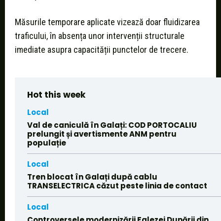
Măsurile temporare aplicate vizează doar fluidizarea
traficului, în absența unor intervenții structurale
imediate asupra capacității punctelor de trecere.
Hot this week
Local
Val de caniculă în Galați: COD PORTOCALIU
prelungit și avertismente ANM pentru
populație
Local
Tren blocat în Galați după cablu
TRANSELECTRICA căzut peste linia de contact
Local
Controversele modernizării Falezei Dunării din