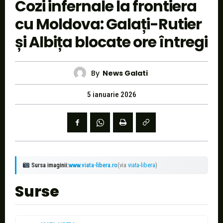
Cozi infernale la frontiera
cu Moldova: Galați-Rutier
și Albița blocate ore întregi
By
News Galati
5 ianuarie 2026
Sursa imaginii:
www.viata-libera.ro
(via
viata-libera
)
Surse