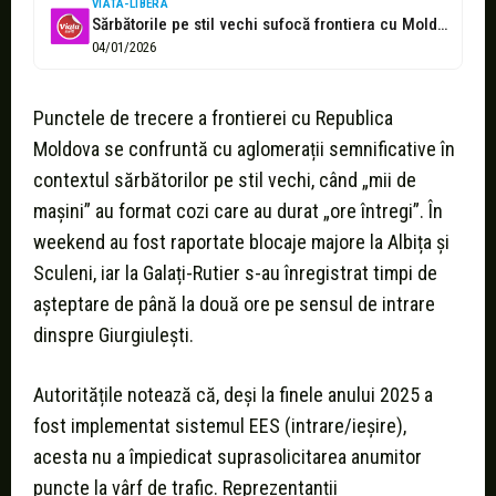
VIATA-LIBERA
Sărbătorile pe stil vechi sufocă frontiera cu Moldova. Amânați călătoriile peste graniță...
04/01/2026
Punctele de trecere a frontierei cu Republica
Moldova se confruntă cu aglomerații semnificative în
contextul sărbătorilor pe stil vechi, când „mii de
mașini” au format cozi care au durat „ore întregi”. În
weekend au fost raportate blocaje majore la Albița și
Sculeni, iar la Galați-Rutier s-au înregistrat timpi de
așteptare de până la două ore pe sensul de intrare
dinspre Giurgiulești.
Autoritățile notează că, deși la finele anului 2025 a
fost implementat sistemul EES (intrare/ieșire),
acesta nu a împiedicat suprasolicitarea anumitor
puncte la vârf de trafic. Reprezentanții