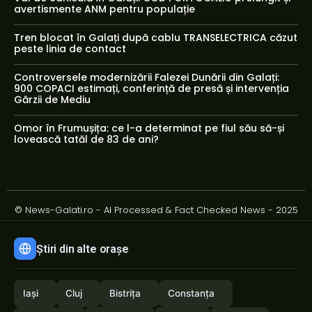
avertismente ANM pentru populație
Tren blocat în Galați după cablu TRANSELECTRICA căzut
peste linia de contact
Controversele modernizării Falezei Dunării din Galați:
900 COPACI estimați, conferință de presă și intervenția
Gărzii de Mediu
Omor în Frumușița: ce l-a determinat pe fiul său să-și
lovească tatăl de 83 de ani?
© News-Galati.ro - AI Processed & Fact Checked News - 2025
Știri din alte orașe
Iași
Cluj
Bistrița
Constanța