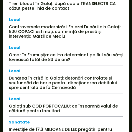
Tren blocat în Galați după cablu TRANSELECTRICA
căzut peste linia de contact
Local
Controversele modernizării Falezei Dunării din Galați:
900 COPACI estimați, conferință de presă și
intervenția Gărzii de Mediu
Local
Omor în Frumușița: ce l-a determinat pe fiul său să-și
lovească tatăl de 83 de ani?
Local
Dunărea în criză la Galați: detonări controlate și
scufundări de barje pentru direcționarea debitului
spre centrala de la Cernavodă
Local
Galați sub COD PORTOCALIU: ce înseamnă valul de
căldură pentru locuitori
Sanatate
Investiție de 17,3 MILIOANE DE LEI: pregătiri pentru