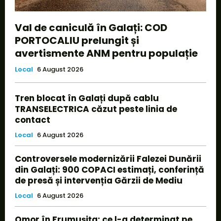
Val de caniculă în Galați: COD
PORTOCALIU prelungit și
avertismente ANM pentru populație
Local
6 August 2026
Tren blocat în Galați după cablu
TRANSELECTRICA căzut peste linia de
contact
Local
6 August 2026
Controversele modernizării Falezei Dunării
din Galați: 900 COPACI estimați, conferință
de presă și intervenția Gărzii de Mediu
Local
6 August 2026
Omor în Frumușița: ce l-a determinat pe