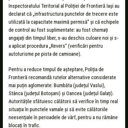
Inspectoratului Teritorial al Poliției de Frontieră Iași au
declarat că „infrastructura punctelor de trecere este
utilizată la capacitate maximă permisă” și că echipele
de control au fost suplimentate: au fost chemați
angajați din timpul liber, s-au deschis culoare noi și s-
a aplicat procedura „Revers” (verificări pentru
autoturisme pe pista de camioane).
Pentru a reduce timpul de așteptare, Poliția de
Frontieră recomandă rutelor alternative considerate
mai puțin aglomerate: Bumbăta (județul Vaslui),
Stânca (județul Botoșani) și Oancea (județul Galați).
Autoritățile sfătuiesc călătorii să verifice în timp real
situația în punctele vamale și să evite călătoriile
neesențiale în perioadele de vârf, pentru a nu rămâne
blocați în trafic.