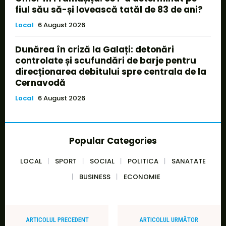
fiul său să-și lovească tatăl de 83 de ani?
Local
6 August 2026
Dunărea în criză la Galați: detonări
controlate și scufundări de barje pentru
direcționarea debitului spre centrala de la
Cernavodă
Local
6 August 2026
Popular Categories
LOCAL
SPORT
SOCIAL
POLITICA
SANATATE
BUSINESS
ECONOMIE
ARTICOLUL PRECEDENT
ARTICOLUL URMĂTOR