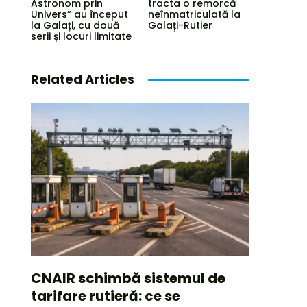
Astronom prin
tracta o remorcă
Univers” au început
neînmatriculată la
la Galați, cu două
Galați-Rutier
serii și locuri limitate
Related Articles
CNAIR schimbă sistemul de
tarifare rutieră: ce se