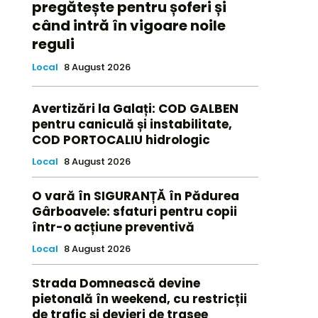
pregătește pentru șoferi și
când intră în vigoare noile
reguli
Local
8 August 2026
Avertizări la Galați: COD GALBEN
pentru caniculă și instabilitate,
COD PORTOCALIU hidrologic
Local
8 August 2026
O vară în SIGURANȚĂ în Pădurea
Gârboavele: sfaturi pentru copii
într-o acțiune preventivă
Local
8 August 2026
Strada Domnească devine
pietonală în weekend, cu restricții
de trafic și devieri de trasee