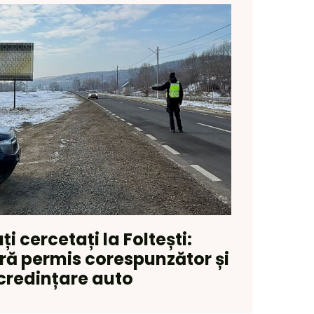
i cercetați la Foltești:
ră permis corespunzător și
credințare auto