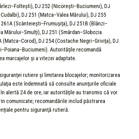
ârlezi–Folteşti), DJ 252 (Nicoreşti–Buciumeni), DJ
–Cudalbi), DJ 251 (Matca–Valea Mărului), DJ 255
261A (Scânteieşti–Frumuşiţa), DJ 251B (Blânzi–
lea Mărului–Smulţi), DJ 251 (Smârdan–Slobozia
 (Matca–Corod), DJ 254 (Costache Negri–Griviţa), DJ
ti–Poiana–Buciumeni). Autorităţile recomandă
 marcajelor şi a vitezei adaptate.
iguranţei rutiere şi limitarea blocajelor; monitorizarea
pulaţia este îndemnată să consulte anunţurile oficiale
în alertă 24 de ore, iar autorităţile au transmis că vor
i prin comunicate; recomandările includ păstrarea
ențiale pentru siguranţă rutieră.