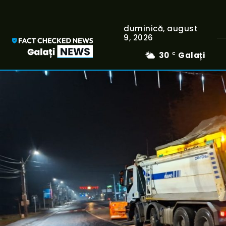
duminică, august
9, 2026
30
Galați
C