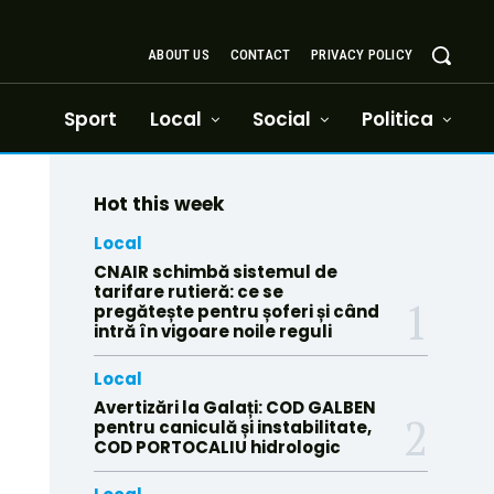
ABOUT US
CONTACT
PRIVACY POLICY
Sport
Local
Social
Politica
Hot this week
Local
CNAIR schimbă sistemul de
tarifare rutieră: ce se
pregătește pentru șoferi și când
intră în vigoare noile reguli
Local
Avertizări la Galați: COD GALBEN
pentru caniculă și instabilitate,
COD PORTOCALIU hidrologic