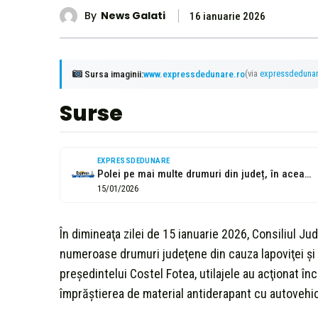
By
News Galati
16 ianuarie 2026
Sursa imaginii:
www.expressdedunare.ro
(via
expressdeduna
Surse
EXPRESSDEDUNARE
Polei pe mai multe drumuri din județ, în această dimineață!
15/01/2026
În dimineaţa zilei de 15 ianuarie 2026, Consiliul Jud
numeroase drumuri judeţene din cauza lapoviţei şi
preşedintelui Costel Fotea, utilajele au acţionat în
împrăştierea de material antiderapant cu autovehic