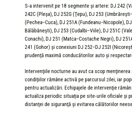
S-a intervenit pe 18 segmente şi artere: DJ 242 (V
242C (Pleşa), DJ 252G (Ţepu), DJ 253 (Umbrăreşti
(Pechea–Cuca), DJ 251A (Fundeanu–Nicopole), DJ 
Bălăbăneşti), DJ 253 (Cudalbi–Viile), DJ 251C (Va
Conachi), DJ 251 (Matca–Costache Negri), DJ 251A
241 (Gohor) şi conexiuni DJ 252–DJ 252I (Nicoreş
prudenţă maximă conducătorilor auto şi respectarea
Intervenţiile nocturne au avut ca scop menţinerea s
condiţiilor rămâne activă pe parcursul zilei, iar po
pentru actualizări. Echipajele de intervenţie rămân 
actualiza periodic situaţia pe site-urile oficiale ş
distanţei de siguranţă şi evitarea călătoriilor nees