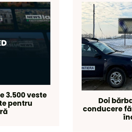
te 3.500 veste
Doi bărbaț
te pentru
conducere fă
eră
în