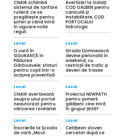
CNAIR schimbă
Avertizări la Galați:
sistemul de tarifare
COD GALBEN pentru
rutieră: ce se
caniculă și
pregătește pentru
instabilitate, COD
șoferi și când intră
PORTOCALIU
în vigoare noile
hidrologic
reguli
Local
Local
O vară în
Strada Domnească
SIGURANȚĂ în
devine pietonală în
Pădurea
weekend, cu
Gârboavele: sfaturi
restricții de trafic și
pentru copii într-o
devieri de trasee
acțiune preventivă
Local
Local
CNAIR avertizează
Proiectul NEWPATH
asupra unui portal
pentru șomerii
neautorizat pentru
gălățeni: cine intră
vânzarea rovinietei
în grupul țintă?
Local
Local
Înscrierile la Școala
Cetățean sloven
de vară „Micul
cercetat după ce