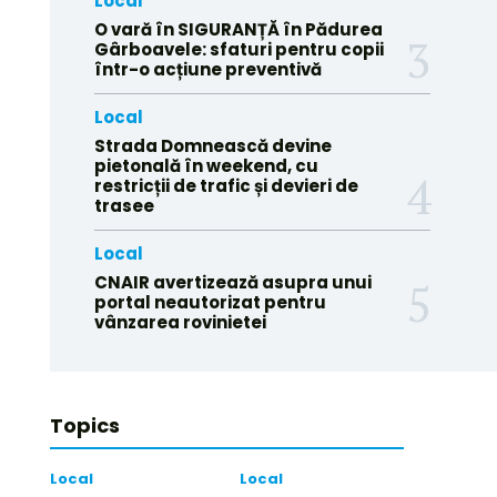
Local
O vară în SIGURANȚĂ în Pădurea
Gârboavele: sfaturi pentru copii
într-o acțiune preventivă
Local
Strada Domnească devine
pietonală în weekend, cu
restricții de trafic și devieri de
trasee
Local
CNAIR avertizează asupra unui
portal neautorizat pentru
vânzarea rovinietei
Topics
Local
Local