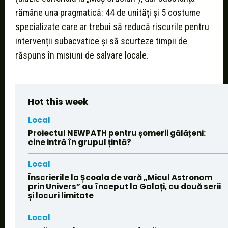
rămâne una pragmatică: 44 de unități și 5 costume
specializate care ar trebui să reducă riscurile pentru
intervenții subacvatice și să scurteze timpii de
răspuns în misiuni de salvare locale.
Hot this week
Local
Proiectul NEWPATH pentru șomerii gălățeni:
cine intră în grupul țintă?
Local
Înscrierile la Școala de vară „Micul Astronom
prin Univers” au început la Galați, cu două serii
și locuri limitate
Local