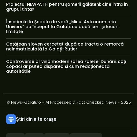
Proiectul NEWPATH pentru șomerii gălățeni: cine intră în
grupul țintă?
Înscrierile la Școala de vară „Micul Astronom prin
Univers” au început la Galați, cu două serii și locuri
limitate
Cetățean sloven cercetat după ce tracta o remorcă
neînmatriculată la Galați-Rutier
Controverse privind modernizarea Falezei Dunării: câți
copaci ar putea dispărea și cum reacționează
autoritățile
© News-Galati.ro - AI Processed & Fact Checked News - 2025
Știri din alte orașe