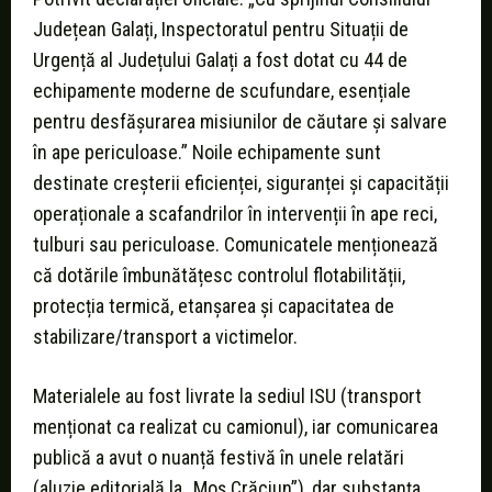
Județean Galați, Inspectoratul pentru Situații de
Urgență al Județului Galați a fost dotat cu 44 de
echipamente moderne de scufundare, esențiale
pentru desfășurarea misiunilor de căutare și salvare
în ape periculoase.” Noile echipamente sunt
destinate creșterii eficienței, siguranței și capacității
operaționale a scafandrilor în intervenții în ape reci,
tulburi sau periculoase. Comunicatele menționează
că dotările îmbunătățesc controlul flotabilității,
protecția termică, etanșarea şi capacitatea de
stabilizare/transport a victimelor.
Materialele au fost livrate la sediul ISU (transport
menționat ca realizat cu camionul), iar comunicarea
publică a avut o nuanță festivă în unele relatări
(aluzie editorială la „Moș Crăciun”), dar substanța