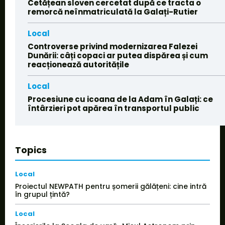
Cetățean sloven cercetat după ce tracta o
remorcă neînmatriculată la Galați-Rutier
Local
Controverse privind modernizarea Falezei
Dunării: câți copaci ar putea dispărea și cum
reacționează autoritățile
Local
Procesiune cu icoana de la Adam în Galați: ce
întârzieri pot apărea în transportul public
Topics
Local
Proiectul NEWPATH pentru șomerii gălățeni: cine intră
în grupul țintă?
Local