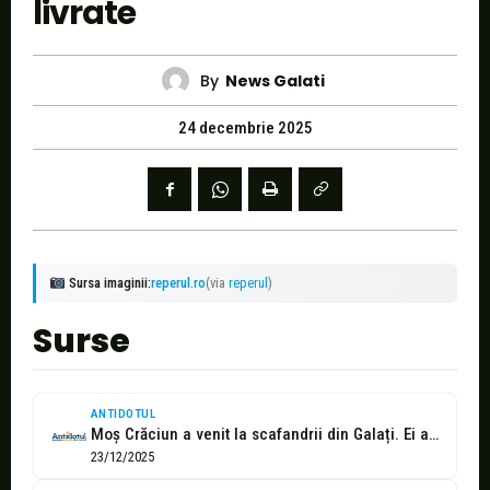
livrate
By
News Galati
24 decembrie 2025
Sursa imaginii:
reperul.ro
(via
reperul
)
Surse
ANTIDOTUL
Moș Crăciun a venit la scafandrii din Galați. Ei au primit echipamente...
23/12/2025