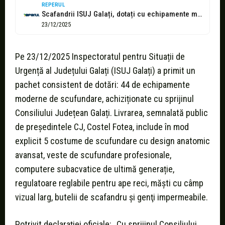
REPERUL
Scafandrii ISUJ Galați, dotați cu echipamente moderne cu sprijinul Consiliului Județean Galați
23/12/2025
Pe 23/12/2025 Inspectoratul pentru Situații de
Urgență al Județului Galați (ISUJ Galați) a primit un
pachet consistent de dotări: 44 de echipamente
moderne de scufundare, achiziționate cu sprijinul
Consiliului Județean Galați. Livrarea, semnalată public
de președintele CJ, Costel Fotea, include în mod
explicit 5 costume de scufundare cu design anatomic
avansat, veste de scufundare profesionale,
computere subacvatice de ultimă generație,
regulatoare reglabile pentru ape reci, măști cu câmp
vizual larg, butelii de scafandru şi genţi impermeabile.
Potrivit declarației oficiale: „Cu sprijinul Consiliului