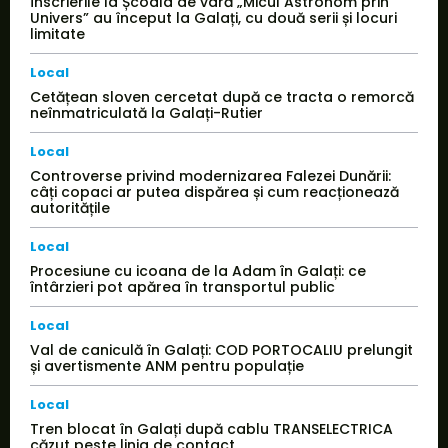
Înscrierile la Școala de vară „Micul Astronom prin
Univers” au început la Galați, cu două serii și locuri
limitate
Local
Cetățean sloven cercetat după ce tracta o remorcă
neînmatriculată la Galați-Rutier
Local
Controverse privind modernizarea Falezei Dunării:
câți copaci ar putea dispărea și cum reacționează
autoritățile
Local
Procesiune cu icoana de la Adam în Galați: ce
întârzieri pot apărea în transportul public
Local
Val de caniculă în Galați: COD PORTOCALIU prelungit
și avertismente ANM pentru populație
Local
Tren blocat în Galați după cablu TRANSELECTRICA
căzut peste linia de contact