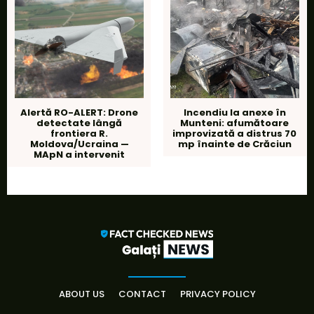
Alertă RO-ALERT: Drone
Incendiu la anexe în
detectate lângă
Munteni: afumătoare
frontiera R.
improvizată a distrus 70
Moldova/Ucraina —
mp înainte de Crăciun
MApN a intervenit
ABOUT US
CONTACT
PRIVACY POLICY