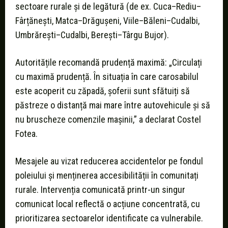
sectoare rurale și de legătură (de ex. Cuca–Rediu–
Fârțănești, Matca–Drăgușeni, Viile–Băleni–Cudalbi,
Umbrărești–Cudalbi, Berești–Târgu Bujor).
Autoritățile recomandă prudență maximă: „Circulați
cu maximă prudență. În situația în care carosabilul
este acoperit cu zăpadă, șoferii sunt sfătuiți să
păstreze o distanță mai mare între autovehicule și să
nu bruscheze comenzile mașinii,” a declarat Costel
Fotea.
Mesajele au vizat reducerea accidentelor pe fondul
poleiului și menținerea accesibilității în comunitați
rurale. Intervenția comunicată printr-un singur
comunicat local reflectă o acțiune concentrată, cu
prioritizarea sectoarelor identificate ca vulnerabile.