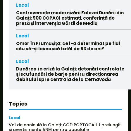
Local
Controversele modernizării Falezei Dunării din
Galați: 900 COPACI estimați, conferință de
presă și intervenția Gărzii de Mediu
Local
Omor în Frumușița: ce l-a determinat pe fiul
său să-și lovească tatăl de 83 de ani?
Local
Dunărea în criză la Galați: detonări controlate
și scufundări de barje pentru direcționarea
debitului spre centrala de la Cernavodă
Topics
Local
Val de caniculă în Galați: COD PORTOCALIU prelungit
și avertismente ANM pentru populație