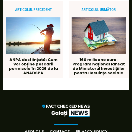
ARTICOLUL PRECEDENT
ARTICOLUL URMĂTOR
ANPA desființată: Cum
160 milioane euro:
vor obține pescarii
Program național lansat
permisele în 2026 de la
de Ministerul Investițiilor
ANADSPA
pentru locuințe sociale
ABOUT US
CONTACT
PRIVACY POLICY