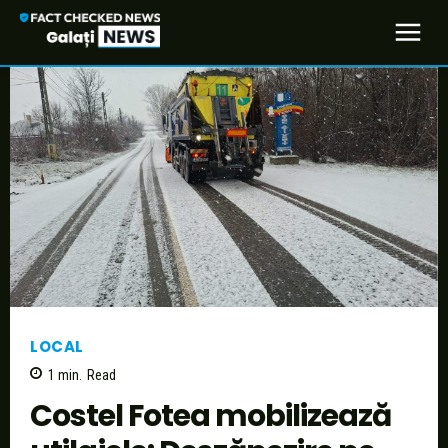
LOCAL
1
min.
Read
Costel Fotea mobilizează