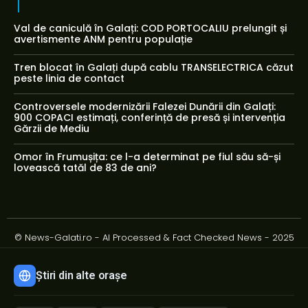
Val de caniculă în Galați: COD PORTOCALIU prelungit și
avertismente ANM pentru populație
Tren blocat în Galați după cablu TRANSELECTRICA căzut
peste linia de contact
Controversele modernizării Falezei Dunării din Galați:
900 COPACI estimați, conferință de presă și intervenția
Gărzii de Mediu
Omor în Frumușița: ce l-a determinat pe fiul său să-și
lovească tatăl de 83 de ani?
© News-Galati.ro - AI Processed & Fact Checked News - 2025
Știri din alte orașe