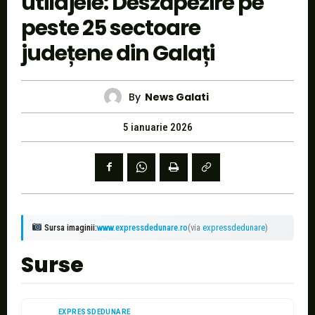
utilajele: Deszăpezire pe
peste 25 sectoare
județene din Galați
By
News Galati
5 ianuarie 2026
Sursa imaginii:
www.expressdedunare.ro
(via
expressdedunare
)
Surse
EXPRESSDEDUNARE