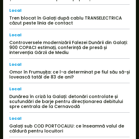
Local
Tren blocat în Galați după cablu TRANSELECTRICA
căzut peste linia de contact
Local
Controversele modernizării Falezei Dunării din Galați:
900 COPACI estimați, conferință de presă și
intervenția Gărzii de Mediu
Local
Omor în Frumușița: ce l-a determinat pe fiul său să-și
lovească tatăl de 83 de ani?
Local
Dunărea în criză la Galați: detonări controlate și
scufundări de barje pentru direcționarea debitului
spre centrala de la Cernavodă
Local
Galați sub COD PORTOCALIU: ce înseamnă valul de
căldură pentru locuitori