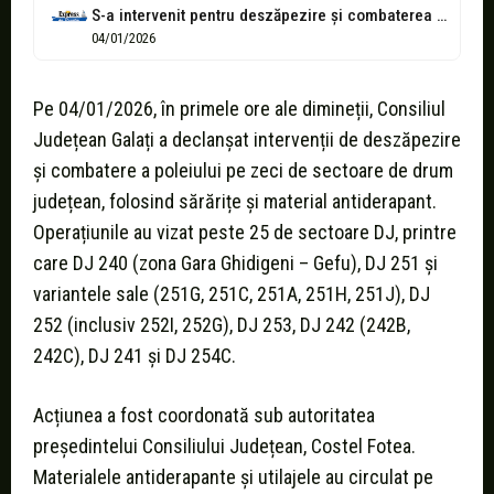
S-a intervenit pentru deszăpezire și combaterea poleiului pe drumurile județene!
04/01/2026
Pe 04/01/2026, în primele ore ale dimineții, Consiliul
Județean Galați a declanșat intervenții de deszăpezire
și combatere a poleiului pe zeci de sectoare de drum
județean, folosind sărărițe și material antiderapant.
Operațiunile au vizat peste 25 de sectoare DJ, printre
care DJ 240 (zona Gara Ghidigeni – Gefu), DJ 251 și
variantele sale (251G, 251C, 251A, 251H, 251J), DJ
252 (inclusiv 252I, 252G), DJ 253, DJ 242 (242B,
242C), DJ 241 și DJ 254C.
Acțiunea a fost coordonată sub autoritatea
președintelui Consiliului Județean, Costel Fotea.
Materialele antiderapante și utilajele au circulat pe