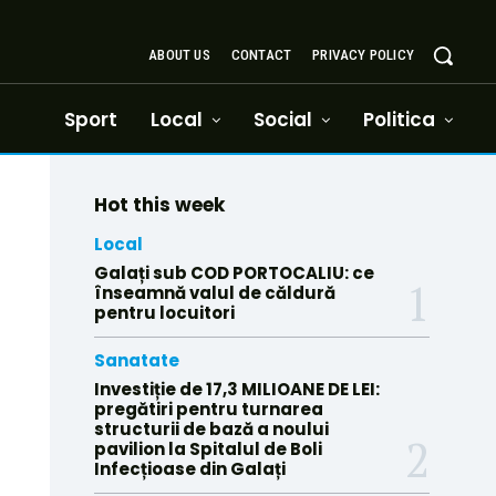
ABOUT US
CONTACT
PRIVACY POLICY
Sport
Local
Social
Politica
Hot this week
Local
Galați sub COD PORTOCALIU: ce
înseamnă valul de căldură
pentru locuitori
Sanatate
Investiție de 17,3 MILIOANE DE LEI:
pregătiri pentru turnarea
structurii de bază a noului
pavilion la Spitalul de Boli
Infecțioase din Galați