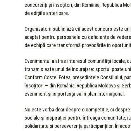
concurenți și însoțitori, din România, Republica Mo
de edițiile anterioare.
Organizatorii subliniază că acest concurs este uni
adaptat pentru persoanele cu deficiențe de vedere. 
de echipă care transformă provocările în oportunită
Evenimentul a atras interesul comunității locale, cu s
transmis este unul de încurajare: sportul poate uni
Conform Costel Fotea, președintele Consiliului, pa
însoțitori — din România, Republica Moldova și Se
eveniment și importanța sa în plan internațional.
Nu este vorba doar despre o competiție, ci despre o
sociale și inspirației pentru întreaga comunitate, ia
solidaritate și perseverența participanților. În ac