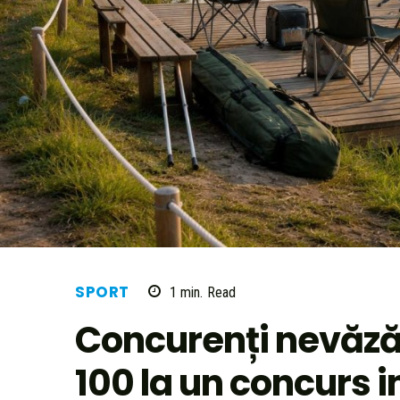
SPORT
1
min.
Read
Concurenți nevăzăto
100 la un concurs i