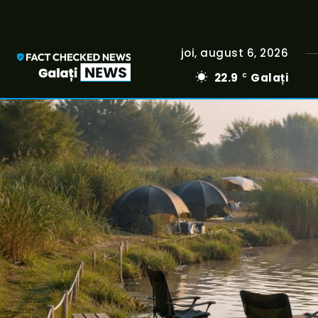
joi, august 6, 2026
22.9
Galați
C