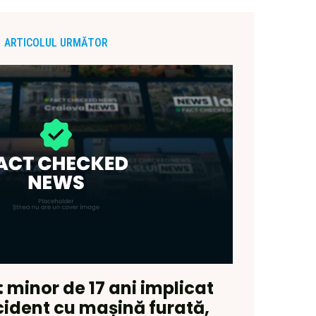
ARTICOLUL URMĂTOR
: minor de 17 ani implicat
cident cu mașină furată,