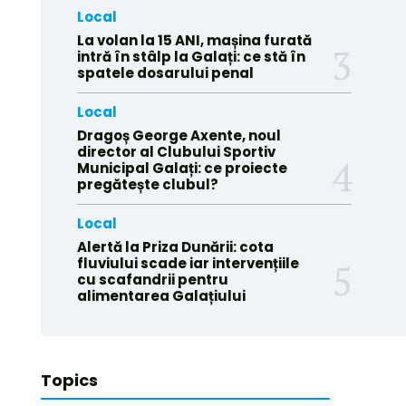
Local
La volan la 15 ANI, mașina furată
intră în stâlp la Galați: ce stă în
spatele dosarului penal
Local
Dragoș George Axente, noul
director al Clubului Sportiv
Municipal Galați: ce proiecte
pregătește clubul?
Local
Alertă la Priza Dunării: cota
fluviului scade iar intervențiile
cu scafandrii pentru
alimentarea Galațiului
Topics