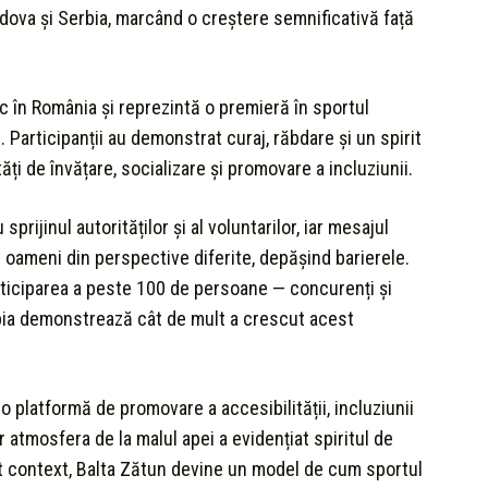
ldova și Serbia, marcând o creștere semnificativă față
c în România și reprezintă o premieră în sportul
Participanții au demonstrat curaj, răbdare și un spirit
ți de învățare, socializare și promovare a incluziunii.
prijinul autorităților și al voluntarilor, iar mesajul
 oameni din perspective diferite, depășind barierele.
rticiparea a peste 100 de persoane — concurenți și
rbia demonstrează cât de mult a crescut acest
 platformă de promovare a accesibilității, incluziunii
r atmosfera de la malul apei a evidențiat spiritul de
est context, Balta Zătun devine un model de cum sportul