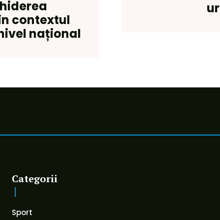
chiderea
ur
în contextul
 nivel național
Categorii
Sport