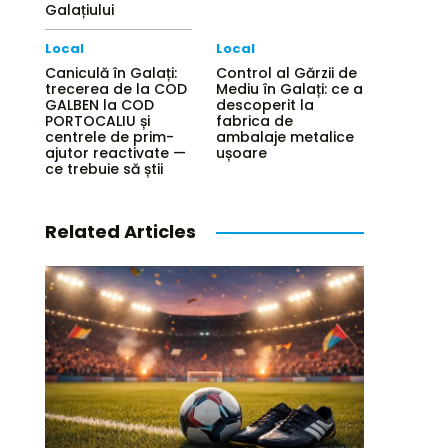
Galațiului
Local
Local
Caniculă în Galați:
Control al Gărzii de
trecerea de la COD
Mediu în Galați: ce a
GALBEN la COD
descoperit la
PORTOCALIU și
fabrica de
centrele de prim-
ambalaje metalice
ajutor reactivate —
ușoare
ce trebuie să știi
Related Articles