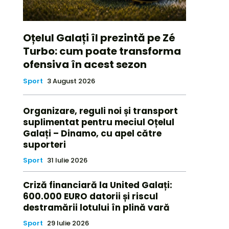
Oțelul Galați îl prezintă pe Zé
Turbo: cum poate transforma
ofensiva în acest sezon
Sport
3 August 2026
Organizare, reguli noi și transport
suplimentat pentru meciul Oțelul
Galați – Dinamo, cu apel către
suporteri
Sport
31 Iulie 2026
Criză financiară la United Galați:
600.000 EURO datorii și riscul
destramării lotului în plină vară
Sport
29 Iulie 2026