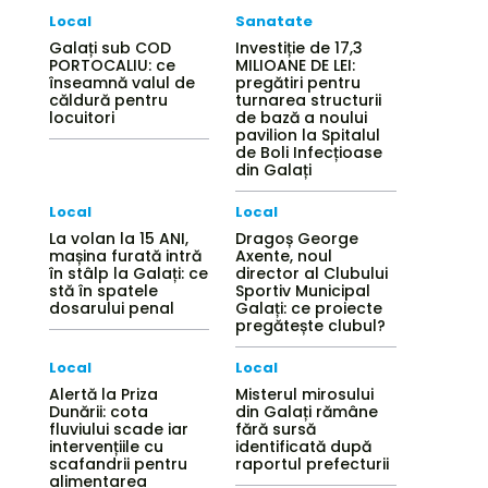
Local
Sanatate
Galați sub COD
Investiție de 17,3
PORTOCALIU: ce
MILIOANE DE LEI:
înseamnă valul de
pregătiri pentru
căldură pentru
turnarea structurii
locuitori
de bază a noului
pavilion la Spitalul
de Boli Infecțioase
din Galați
Local
Local
La volan la 15 ANI,
Dragoș George
mașina furată intră
Axente, noul
în stâlp la Galați: ce
director al Clubului
stă în spatele
Sportiv Municipal
dosarului penal
Galați: ce proiecte
pregătește clubul?
Local
Local
Alertă la Priza
Misterul mirosului
Dunării: cota
din Galați rămâne
fluviului scade iar
fără sursă
intervențiile cu
identificată după
scafandrii pentru
raportul prefecturii
alimentarea