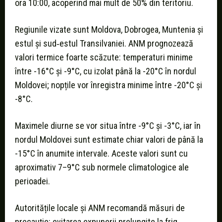
ora 10:00, acoperind mai mult de 50% din teritoriu.
Regiunile vizate sunt Moldova, Dobrogea, Muntenia și
estul și sud‑estul Transilvaniei. ANM prognozează
valori termice foarte scăzute: temperaturi minime
între -16°C și -9°C, cu izolat până la -20°C în nordul
Moldovei; nopțile vor înregistra minime între -20°C și
-8°C.
Maximele diurne se vor situa între -9°C și -3°C, iar în
nordul Moldovei sunt estimate chiar valori de până la
-15°C în anumite intervale. Aceste valori sunt cu
aproximativ 7–9°C sub normele climatologice ale
perioadei.
Autoritățile locale și ANM recomandă măsuri de
precauție: evitarea expunerii prelungite la frig,