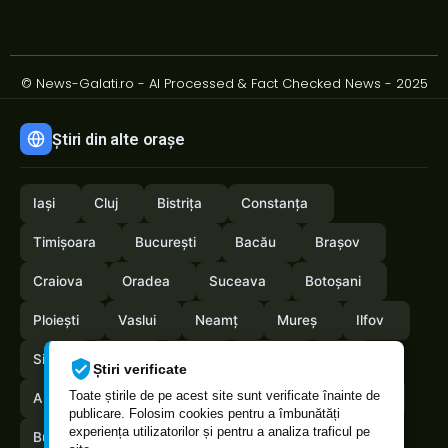
© News-Galati.ro - AI Processed & Fact Checked News - 2025
Știri din alte orașe
Iași
Cluj
Bistrița
Constanța
Timișoara
București
Bacău
Brașov
Craiova
Oradea
Suceava
Botoșani
Ploiești
Vaslui
Neamț
Mureș
Ilfov
Sibiu
Arad
Alba
Tulcea
Olt
Știri verificate
Toate știrile de pe acest site sunt verificate înainte de
Arges
Maramures
Vrancea
Satumare
publicare. Folosim cookies pentru a îmbunătăți
experiența utilizatorilor și pentru a analiza traficul pe
Buzau
Braila
Calarasi
Caras-Severin