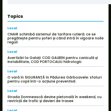
Topics
Local
CNAIR schimbă sistemul de tarifare rutieră: ce se
pregătește pentru șoferi și când intră în vigoare noile
reguli
Local
Avertizări la Galați: COD GALBEN pentru caniculă și
instabilitate, COD PORTOCALIU hidrologic
Local
O vară în SIGURANȚĂ în Pădurea Gârboavele: sfaturi
pentru copii într-o acțiune preventivă
Local
Strada Domnească devine pietonală în weekend, cu
restricții de trafic și devieri de trasee
Local