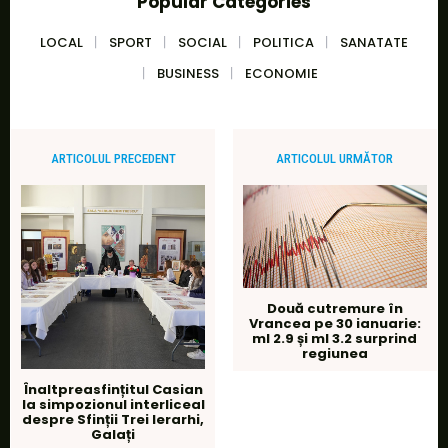
Popular Categories
LOCAL
SPORT
SOCIAL
POLITICA
SANATATE
BUSINESS
ECONOMIE
ARTICOLUL PRECEDENT
ARTICOLUL URMĂTOR
Două cutremure în
Vrancea pe 30 ianuarie:
ml 2.9 și ml 3.2 surprind
regiunea
Înaltpreasfințitul Casian
la simpozionul interliceal
despre Sfinții Trei Ierarhi,
Galați