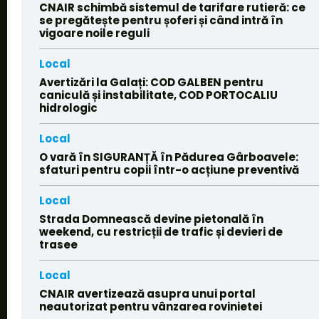
CNAIR schimbă sistemul de tarifare rutieră: ce
se pregătește pentru șoferi și când intră în
vigoare noile reguli
Local
Avertizări la Galați: COD GALBEN pentru
caniculă și instabilitate, COD PORTOCALIU
hidrologic
Local
O vară în SIGURANȚĂ în Pădurea Gârboavele:
sfaturi pentru copii într-o acțiune preventivă
Local
Strada Domnească devine pietonală în
weekend, cu restricții de trafic și devieri de
trasee
Local
CNAIR avertizează asupra unui portal
neautorizat pentru vânzarea rovinietei