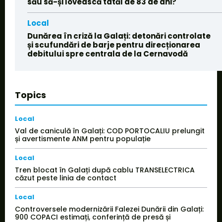
său să-și lovească tatăl de 83 de ani?
Local
Dunărea în criză la Galați: detonări controlate
și scufundări de barje pentru direcționarea
debitului spre centrala de la Cernavodă
Topics
Local
Val de caniculă în Galați: COD PORTOCALIU prelungit
și avertismente ANM pentru populație
Local
Tren blocat în Galați după cablu TRANSELECTRICA
căzut peste linia de contact
Local
Controversele modernizării Falezei Dunării din Galați:
900 COPACI estimați, conferință de presă și