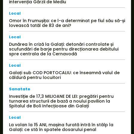
intervenția Gărzii de Mediu
Local
Omor în Frumușița: ce l-a determinat pe fiul său să-și
lovească tatăl de 83 de ani?
Local
Dunărea în criză la Galați: detonări controlate și
scufundări de barje pentru direcționarea debitului
spre centrala de la Cernavodă
Local
Galați sub COD PORTOCALIU: ce înseamnă valul de
căldură pentru locuitori
Sanatate
Investiție de 17,3 MILIOANE DE LEI: pregătiri pentru
turnarea structurii de bază a noului pavilion la
Spitalul de Boli Infecțioase din Galați
Local
La volan la 15 ANI, mașina furată intră în stâlp la
Galați: ce stă în spatele dosarului penal