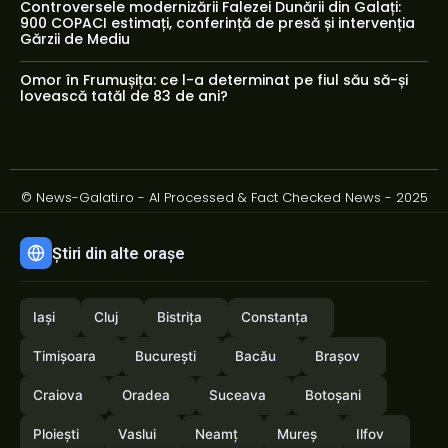
Controversele modernizării Falezei Dunării din Galați:
900 COPACI estimați, conferință de presă și intervenția
Gărzii de Mediu
Omor în Frumușița: ce l-a determinat pe fiul său să-și
lovească tatăl de 83 de ani?
© News-Galati.ro - AI Processed & Fact Checked News - 2025
Știri din alte orașe
Iași
Cluj
Bistrița
Constanța
Timișoara
București
Bacău
Brașov
Craiova
Oradea
Suceava
Botoșani
Ploiești
Vaslui
Neamț
Mureș
Ilfov