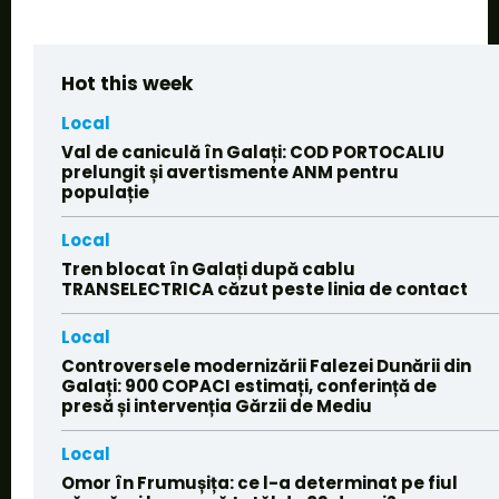
Hot this week
Local
Val de caniculă în Galați: COD PORTOCALIU
prelungit și avertismente ANM pentru
populație
Local
Tren blocat în Galați după cablu
TRANSELECTRICA căzut peste linia de contact
Local
Controversele modernizării Falezei Dunării din
Galați: 900 COPACI estimați, conferință de
presă și intervenția Gărzii de Mediu
Local
Omor în Frumușița: ce l-a determinat pe fiul