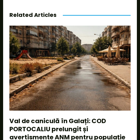
Related Articles
Val de caniculă în Galați: COD
PORTOCALIU prelungit și
avertismente ANM pentru populație