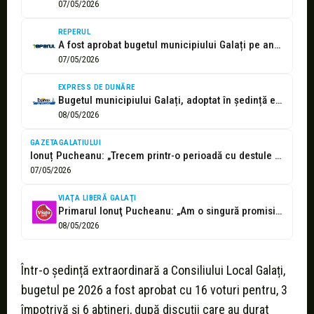
07/05/2026
REPERUL
A fost aprobat bugetul municipiului Galați pe anul 2026
07/05/2026
EXPRESS DE DUNĂRE
Bugetul municipiului Galați, adoptat în ședință extraordinară a Consiliului Local! - Ziar...
08/05/2026
GAZETAGALATIULUI
Ionuț Pucheanu: „Trecem printr-o perioadă cu destule provocări economice și sociale. E...
07/05/2026
VIAŢA LIBERĂ GALAŢI
Primarul Ionuţ Pucheanu: „Am o singură promisiune electorală pentru care nu m-am...
08/05/2026
Într-o ședință extraordinară a Consiliului Local Galați,
bugetul pe 2026 a fost aprobat cu 16 voturi pentru, 3
împotrivă și 6 abțineri, după discuții care au durat