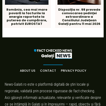
România, cea mai mare
Dispoziția nr. 98 prevede
povară la facturile la
convocarea ședinței
energie raportate la
extraordinare a
puterea de cumpărare,
Consiliului Județean
potrivit EUROSTAT
Galați pentru 11 mai 2026
ABOUT US
CONTACT
PRIVACY POLICY
News-Galati.ro este o platformă digitală de știri locale și
regionale, validată prin procese riguroase de fact-checking.
Aici găsești informații actualizate, relevante și verificate despre
ce se întâmplă în Galați și în împrejurimi — rapid, obiectiv și fără