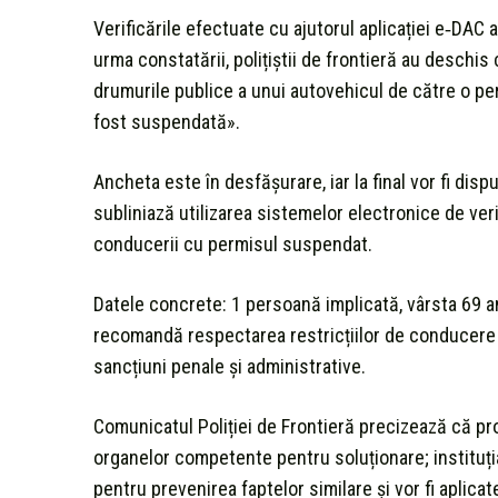
Verificările efectuate cu ajutorul aplicației e‑DAC 
urma constatării, polițiștii de frontieră au deschi
drumurile publice a unui autovehicul de către o pe
fost suspendată».
Ancheta este în desfășurare, iar la final vor fi di
subliniază utilizarea sistemelor electronice de veri
conducerii cu permisul suspendat.
Datele concrete: 1 persoană implicată, vârsta 69 an
recomandă respectarea restricțiilor de conducere 
sancțiuni penale şi administrative.
Comunicatul Poliției de Frontieră precizează că probe
organelor competente pentru soluționare; instituți
pentru prevenirea faptelor similare și vor fi aplicat