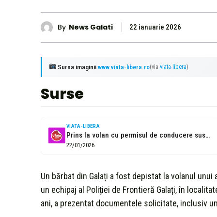
By
News Galati
22 ianuarie 2026
Sursa imaginii:
www.viata-libera.ro
(via
viata-libera
)
Surse
VIATA-LIBERA
Prins la volan cu permisul de conducere suspendat
22/01/2026
Un bărbat din Galați a fost depistat la volanul unui 
un echipaj al Poliției de Frontieră Galați, în localit
ani, a prezentat documentele solicitate, inclusiv