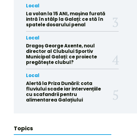
Local
La volan la 15 ANI, mașina furată
intră în stâlp la Galați: ce stă în
spatele dosarului penal
Local
Dragoș George Axente, noul
director al Clubului Sportiv
Municipal Galați: ce proiecte
pregătește clubul?
Local
Alertă la Priza Dunării: cota
fluviului scade iar intervențiile
cu scafandrii pentru
alimentarea Galațiului
Topics