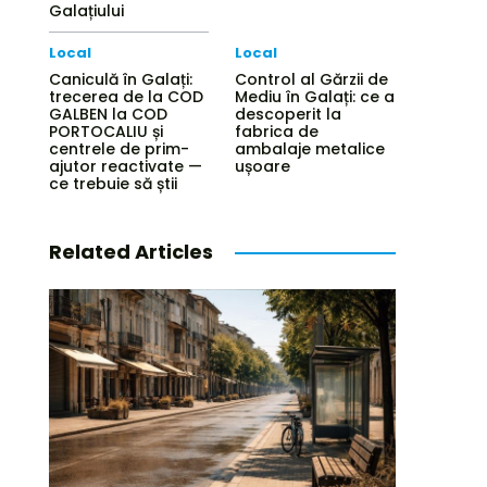
Galațiului
Local
Local
Caniculă în Galați:
Control al Gărzii de
trecerea de la COD
Mediu în Galați: ce a
GALBEN la COD
descoperit la
PORTOCALIU și
fabrica de
centrele de prim-
ambalaje metalice
ajutor reactivate —
ușoare
ce trebuie să știi
Related Articles