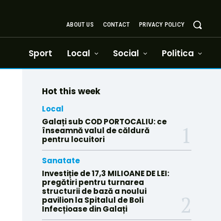
ABOUT US
CONTACT
PRIVACY POLICY
Sport
Local
Social
Politica
Hot this week
Local
Galați sub COD PORTOCALIU: ce
înseamnă valul de căldură
pentru locuitori
Sanatate
Investiție de 17,3 MILIOANE DE LEI:
pregătiri pentru turnarea
structurii de bază a noului
pavilion la Spitalul de Boli
Infecțioase din Galați