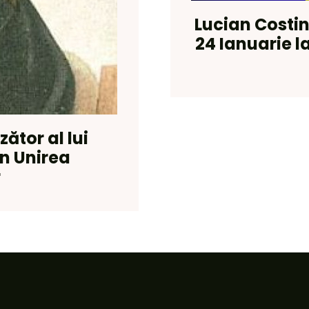
Lucian Costi
24 Ianuarie 
ător al lui
în Unirea
r