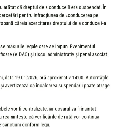
au arătat că dreptul de a conduce îi era suspendat. În
s cercetări pentru infracțiunea de «conducerea pe
rsoană căreia exercitarea dreptului de a conduce i-a
spuse măsurile legale care se impun. Evenimentul
ficare (e‑DAC) și riscul administrativ şi penal asociat
i, data 19.01.2026, oră aproximativ 14:00. Autoritățile
şi avertizează că încălcarea suspendării poate atrage
le vor fi centralizate, iar dosarul va fi înaintat
a reamintește că verificările de rută vor continua
e sancțiuni conform legii.