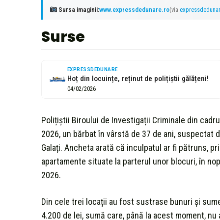
Sursa imaginii:
www.expressdedunare.ro
(via
expressdeduna
Surse
EXPRESSDEDUNARE
Hoț din locuințe, reținut de polițiștii gălățeni!
04/02/2026
Polițiștii Biroului de Investigații Criminale din cadru
2026, un bărbat în vârstă de 37 de ani, suspectat de
Galați. Ancheta arată că inculpatul ar fi pătruns, pri
apartamente situate la parterul unor blocuri, în nop
2026.
Din cele trei locații au fost sustrase bunuri și sum
4.200 de lei, sumă care, până la acest moment, nu 