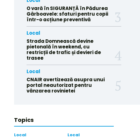
Local
O vară în SIGURANȚĂ în Pădurea
Gârboavele: sfaturi pentru copii
într-o acțiune preventivă
Local
Strada Domnească devine
pietonală în weekend, cu
restricții de trafic și devieri de
trasee
Local
CNAIR avertizează asupra unui
portal neautorizat pentru
vânzarea rovinietei
Topics
Local
Local