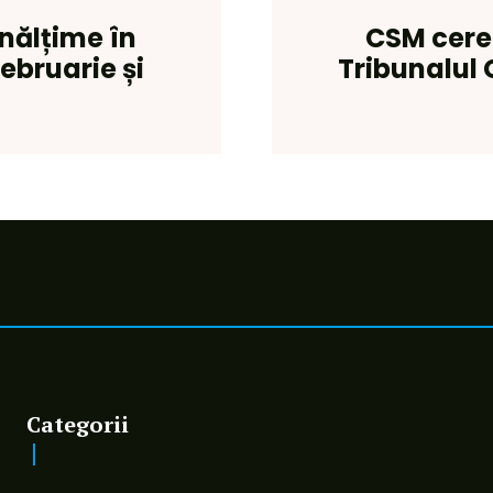
înălțime în
CSM cere
ebruarie și
Tribunalul G
Categorii