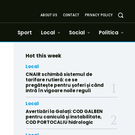
ABOUT US
CONTACT
PRIVACY POLICY
Sport
Local
Social
Politica
Hot this week
Local
CNAIR schimbă sistemul de
tarifare rutieră: ce se
pregătește pentru șoferi și când
intră în vigoare noile reguli
Local
Avertizări la Galați: COD GALBEN
pentru caniculă și instabilitate,
COD PORTOCALIU hidrologic