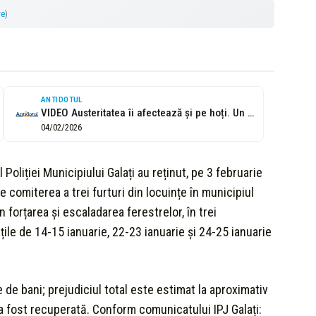
re
)
ANTIDOTUL
VIDEO Austeritatea îi afectează și pe hoți. Un individ care a spart...
04/02/2026
l Poliției Municipiului Galați au reținut, pe 3 februarie
 comiterea a trei furturi din locuințe în municipiul
n forțarea și escaladarea ferestrelor, în trei
țile de 14-15 ianuarie, 22-23 ianuarie și 24-25 ianuarie
e de bani; prejudiciul total este estimat la aproximativ
a fost recuperată. Conform comunicatului IPJ Galați: