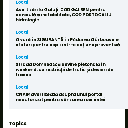
Local
Avertizări la Galați: COD GALBEN pentru
caniculă și instabilitate, COD PORTOCALIU
hidrologic
Local
O vară în SIGURANȚĂ în Pădurea Gârboavele:
sfaturi pentru copii într-o acțiune preventivă
Local
Strada Domnească devine pietonală în
weekend, cu restricții de trafic și devieri de
trasee
Local
CNAIR avertizează asupra unui portal
neautorizat pentru vânzarea rovinietei
Topics