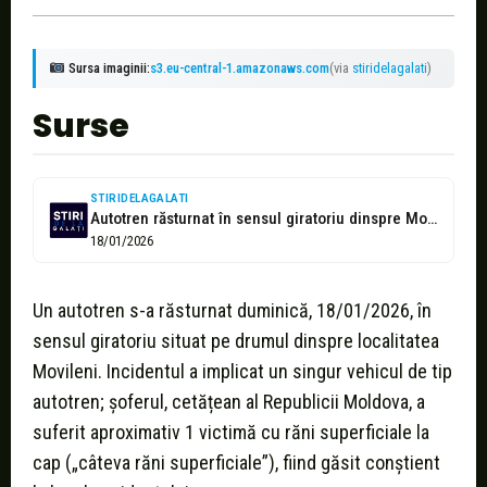
Sursa imaginii:
s3.eu-central-1.amazonaws.com
(via
stiridelagalati
)
Surse
STIRIDELAGALATI
Autotren răsturnat în sensul giratoriu dinspre Movileni, șoferul a scăpat cu răni...
18/01/2026
Un autotren s-a răsturnat duminică, 18/01/2026, în
sensul giratoriu situat pe drumul dinspre localitatea
Movileni. Incidentul a implicat un singur vehicul de tip
autotren; șoferul, cetățean al Republicii Moldova, a
suferit aproximativ 1 victimă cu răni superficiale la
cap („câteva răni superficiale”), fiind găsit conștient