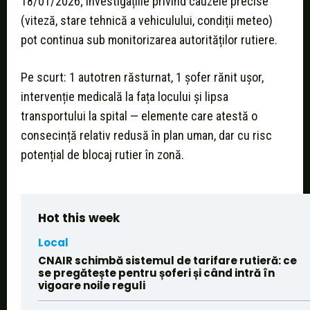
18/01/2026; investigațiile privind cauzele precise
(viteză, stare tehnică a vehiculului, condiții meteo)
pot continua sub monitorizarea autorităților rutiere.
Pe scurt: 1 autotren răsturnat, 1 șofer rănit ușor,
intervenție medicală la fața locului și lipsa
transportului la spital — elemente care atestă o
consecință relativ redusă în plan uman, dar cu risc
potențial de blocaj rutier în zonă.
Hot this week
Local
CNAIR schimbă sistemul de tarifare rutieră: ce
se pregătește pentru șoferi și când intră în
vigoare noile reguli