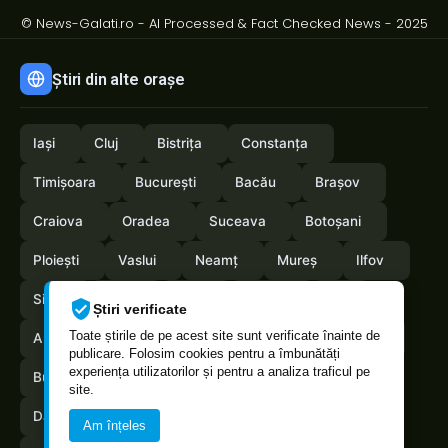
© News-Galati.ro - AI Processed & Fact Checked News - 2025
Știri din alte orașe
Iași
Cluj
Bistrița
Constanța
Timișoara
București
Bacău
Brașov
Craiova
Oradea
Suceava
Botoșani
Ploiești
Vaslui
Neamț
Mureș
Ilfov
Sibiu
Arad
Alba
Tulcea
Olt
Știri verificate
Toate știrile de pe acest site sunt verificate înainte de
Arges
Maramures
Vrancea
Satumare
publicare. Folosim cookies pentru a îmbunătăți
experiența utilizatorilor și pentru a analiza traficul pe
Buzau
Braila
Calarasi
Caras-Severin
site.
Dambovita
Giurgiu
Gorj
Hunedoara
Am înțeles