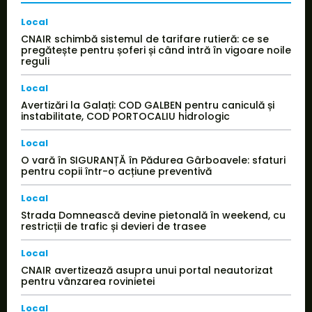
Local
CNAIR schimbă sistemul de tarifare rutieră: ce se
pregătește pentru șoferi și când intră în vigoare noile
reguli
Local
Avertizări la Galați: COD GALBEN pentru caniculă și
instabilitate, COD PORTOCALIU hidrologic
Local
O vară în SIGURANȚĂ în Pădurea Gârboavele: sfaturi
pentru copii într-o acțiune preventivă
Local
Strada Domnească devine pietonală în weekend, cu
restricții de trafic și devieri de trasee
Local
CNAIR avertizează asupra unui portal neautorizat
pentru vânzarea rovinietei
Local