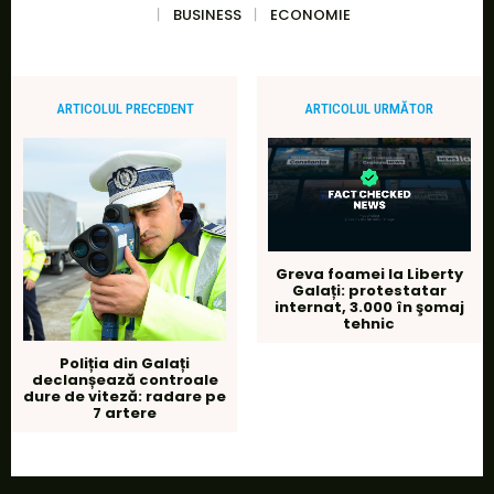
BUSINESS
ECONOMIE
ARTICOLUL PRECEDENT
ARTICOLUL URMĂTOR
Greva foamei la Liberty
Galați: protestatar
internat, 3.000 în şomaj
tehnic
Poliția din Galați
declanșează controale
dure de viteză: radare pe
7 artere