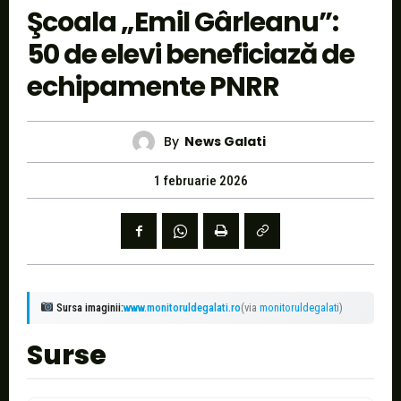
Şcoala „Emil Gârleanu”:
50 de elevi beneficiază de
echipamente PNRR
By
News Galati
1 februarie 2026
Sursa imaginii:
www.monitoruldegalati.ro
(via
monitoruldegalati
)
Surse