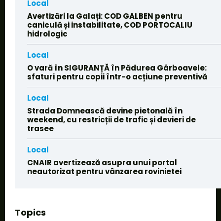
Local
Avertizări la Galați: COD GALBEN pentru
caniculă și instabilitate, COD PORTOCALIU
hidrologic
Local
O vară în SIGURANȚĂ în Pădurea Gârboavele:
sfaturi pentru copii într-o acțiune preventivă
Local
Strada Domnească devine pietonală în
weekend, cu restricții de trafic și devieri de
trasee
Local
CNAIR avertizează asupra unui portal
neautorizat pentru vânzarea rovinietei
Topics