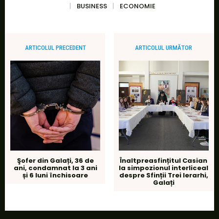
BUSINESS
ECONOMIE
ARTICOLUL PRECEDENT
ARTICOLUL URMĂTOR
Şofer din Galați, 36 de
Înaltpreasfințitul Casian
ani, condamnat la 3 ani
la simpozionul interliceal
și 6 luni închisoare
despre Sfinții Trei Ierarhi,
Galați