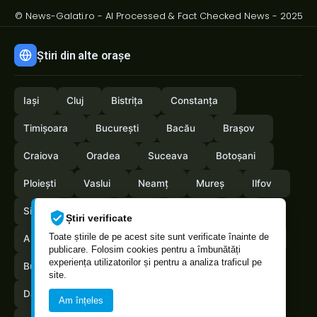
© News-Galati.ro - AI Processed & Fact Checked News - 2025
Știri din alte orașe
Iași
Cluj
Bistrița
Constanța
Timișoara
București
Bacău
Brașov
Craiova
Oradea
Suceava
Botoșani
Ploiești
Vaslui
Neamț
Mureș
Ilfov
Sibiu
Arad
Alba
Tulcea
Olt
Știri verificate
Toate știrile de pe acest site sunt verificate înainte de
Arges
Maramures
Vrancea
Satumare
publicare. Folosim cookies pentru a îmbunătăți
experiența utilizatorilor și pentru a analiza traficul pe
Buzau
Braila
Calarasi
Caras-Severin
site.
Dambovita
Giurgiu
Gorj
Hunedoara
Am înțeles