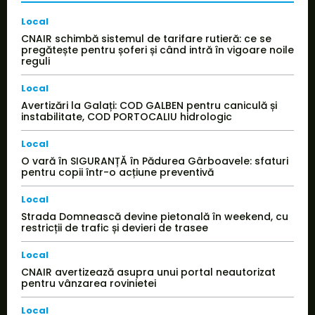
Local
CNAIR schimbă sistemul de tarifare rutieră: ce se
pregătește pentru șoferi și când intră în vigoare noile
reguli
Local
Avertizări la Galați: COD GALBEN pentru caniculă și
instabilitate, COD PORTOCALIU hidrologic
Local
O vară în SIGURANȚĂ în Pădurea Gârboavele: sfaturi
pentru copii într-o acțiune preventivă
Local
Strada Domnească devine pietonală în weekend, cu
restricții de trafic și devieri de trasee
Local
CNAIR avertizează asupra unui portal neautorizat
pentru vânzarea rovinietei
Local