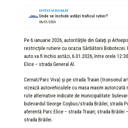
EXPRESSDEDUNARE
Unde se închide astăzi traficul rutier?
06/01/2026
Pe 6 ianuarie 2026, autorităţile din Galaţi şi Arhie
restricţiile rutiere cu ocazia Sărbătorii Bobotezei.
auto va fi închis astăzi, 6.01.2026, între orele 12:
Elice – strada General Al.
Cernat/Parc Viva) şi pe strada Traian (tronsonul a
vizează autovehiculele cu masa maxim autorizată ma
rute alternative indicate de municipalitate: buleva
bulevardul George Coşbuc/strada Brăilei; strada Po
aferentă Parc Elice – strada Traian; strada Brăilei
strada Brăilei.