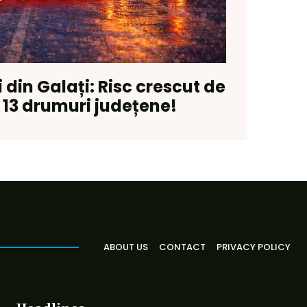
i din Galați: Risc crescut de
 13 drumuri județene!
ABOUT US
CONTACT
PRIVACY POLICY