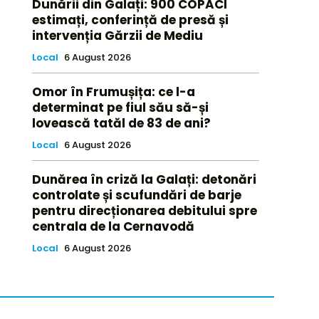
Dunării din Galați: 900 COPACI
estimați, conferință de presă și
intervenția Gărzii de Mediu
Local
6 August 2026
Omor în Frumușița: ce l-a
determinat pe fiul său să-și
lovească tatăl de 83 de ani?
Local
6 August 2026
Dunărea în criză la Galați: detonări
controlate și scufundări de barje
pentru direcționarea debitului spre
centrala de la Cernavodă
Local
6 August 2026