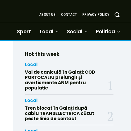
ABOUT US
CONTACT
PRIVACY POLICY
Sport
Local
Social
Politica
Hot this week
Local
Val de caniculă în Galați: COD
PORTOCALIU prelungit și
avertismente ANM pentru
populație
Local
Tren blocat în Galați după
cablu TRANSELECTRICA căzut
peste linia de contact