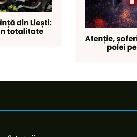
nță din Liești:
n totalitate
Atenție, șofer
polei pe