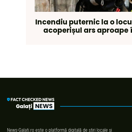
Incendiu puternic la o locui
acoperișul ars aproape î
News-Galati.ro este o platformă digitală de știri locale și