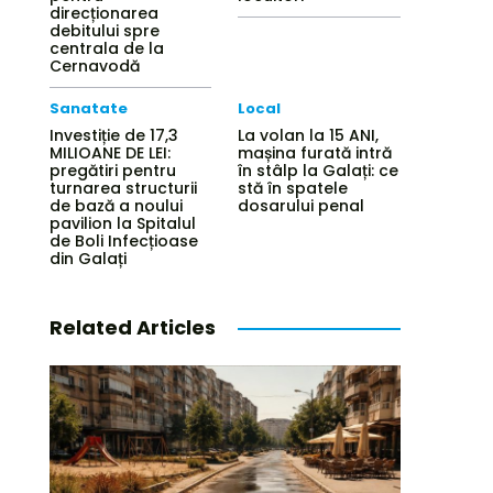
direcționarea
debitului spre
centrala de la
Cernavodă
Sanatate
Local
Investiție de 17,3
La volan la 15 ANI,
MILIOANE DE LEI:
mașina furată intră
pregătiri pentru
în stâlp la Galați: ce
turnarea structurii
stă în spatele
de bază a noului
dosarului penal
pavilion la Spitalul
de Boli Infecțioase
din Galați
Related Articles