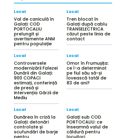
Local
Local
Val de caniculă în
Tren blocat în
Galați: COD
Galați după cablu
PORTOCALIU
TRANSELECTRICA
prelungit și
căzut peste linia de
avertismente ANM
contact
pentru populație
Local
Local
Controversele
Omor în Frumușița:
modernizării Falezei
ce l-a determinat
Dunării din Galați:
pe fiul său să-și
900 COPACI
lovească tatăl de
estimați, conferință
83 de ani?
de presă și
intervenția Gărzii de
Mediu
Local
Local
Dunărea în criză la
Galați sub COD
Galați: detonări
PORTOCALIU: ce
controlate și
înseamnă valul de
scufundări de barje
căldură pentru
pentru
locuitori