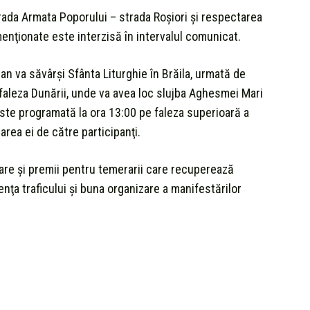
rada Armata Poporului – strada Roşiori şi respectarea
nţionate este interzisă în intervalul comunicat.
ian va săvârşi Sfânta Liturghie în Brăila, urmată de
 faleza Dunării, unde va avea loc slujba Aghesmei Mari
 este programată la ora 13:00 pe faleza superioară a
area ei de către participanţi.
tare şi premii pentru temerarii care recuperează
ţa traficului şi buna organizare a manifestărilor