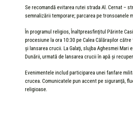
Se recomandă evitarea rutei strada Al. Cernat – st
semnalizării temporare; parcarea pe tronsoanele me
În programul religios, Înaltpreasfinţitul Părinte Cas
procesiune la ora 10:30 pe Calea Călăraşilor către
şi lansarea crucii. La Galaţi, slujba Aghesmei Mari
Dunării, urmată de lansarea crucii în apă şi recuper
Evenimentele includ participarea unei fanfare mili
crucea. Comunicatele pun accent pe siguranţă, fluen
religioase.