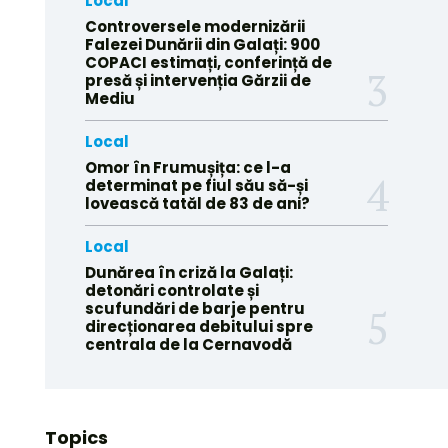
Local
Controversele modernizării
Falezei Dunării din Galați: 900
COPACI estimați, conferință de
presă și intervenția Gărzii de
Mediu
Local
Omor în Frumușița: ce l-a
determinat pe fiul său să-și
lovească tatăl de 83 de ani?
Local
Dunărea în criză la Galați:
detonări controlate și
scufundări de barje pentru
direcționarea debitului spre
centrala de la Cernavodă
Topics