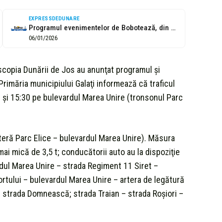
EXPRESSDEDUNARE
Programul evenimentelor de Bobotează, din Galați și Brăila
06/01/2026
piscopia Dunării de Jos au anunţat programul şi
 Primăria municipiului Galaţi informează că traficul
30 şi 15:30 pe bulevardul Marea Unire (tronsonul Parc
rteră Parc Elice – bulevardul Marea Unire). Măsura
i mică de 3,5 t; conducătorii auto au la dispoziţie
rdul Marea Unire – strada Regiment 11 Siret –
rtului – bulevardul Marea Unire – artera de legătură
 – strada Domnească; strada Traian – strada Roşiori –