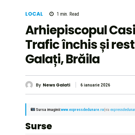
LOCAL
1
min.
Read
Arhiepiscopul Casi
Trafic închis și res
Galați, Brăila
By
News Galati
6 ianuarie 2026
Sursa imaginii:
www.expressdedunare.ro
(via
expressdeduna
Surse