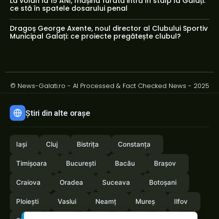
La volan la 15 ANI, mașina furată intră în stâlp la Galați:
ce stă în spatele dosarului penal
Dragoș George Axente, noul director al Clubului Sportiv
Municipal Galați: ce proiecte pregătește clubul?
© News-Galati.ro - AI Processed & Fact Checked News - 2025
Știri din alte orașe
Iași
Cluj
Bistrița
Constanța
Timișoara
București
Bacău
Brașov
Craiova
Oradea
Suceava
Botoșani
Ploiești
Vaslui
Neamț
Mureș
Ilfov