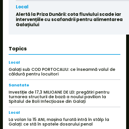
Local
Alertă la Priza Dunării: cota fluviului scade iar
intervențiile cu scafandrii pentru alimentarea
Galațiului
Topics
Local
Galați sub COD PORTOCALIU: ce înseamnă valul de
căldură pentru locuitori
Sanatate
Investiție de 17,3 MILIOANE DE LEI: pregătiri pentru
turnarea structurii de bază a noului pavilion la
Spitalul de Boli Infecțioase din Galați
Local
La volan la 15 ANI, mașina furată intră în stâlp la
Galați: ce stă în spatele dosarului penal