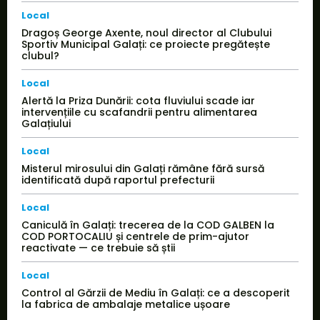
Local
Dragoș George Axente, noul director al Clubului
Sportiv Municipal Galați: ce proiecte pregătește
clubul?
Local
Alertă la Priza Dunării: cota fluviului scade iar
intervențiile cu scafandrii pentru alimentarea
Galațiului
Local
Misterul mirosului din Galați rămâne fără sursă
identificată după raportul prefecturii
Local
Caniculă în Galați: trecerea de la COD GALBEN la
COD PORTOCALIU și centrele de prim-ajutor
reactivate — ce trebuie să știi
Local
Control al Gărzii de Mediu în Galați: ce a descoperit
la fabrica de ambalaje metalice ușoare