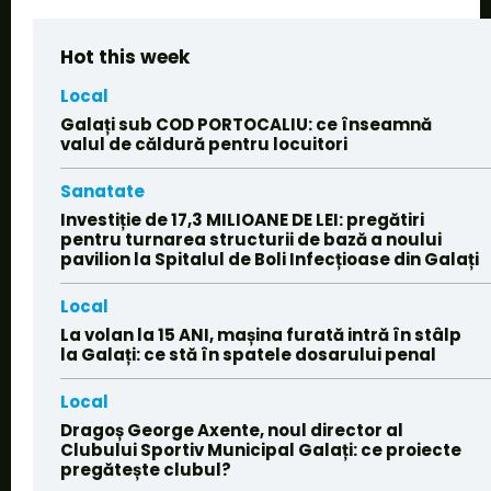
Hot this week
Local
Galați sub COD PORTOCALIU: ce înseamnă
valul de căldură pentru locuitori
Sanatate
Investiție de 17,3 MILIOANE DE LEI: pregătiri
pentru turnarea structurii de bază a noului
pavilion la Spitalul de Boli Infecțioase din Galați
Local
La volan la 15 ANI, mașina furată intră în stâlp
la Galați: ce stă în spatele dosarului penal
Local
Dragoș George Axente, noul director al
Clubului Sportiv Municipal Galați: ce proiecte
pregătește clubul?